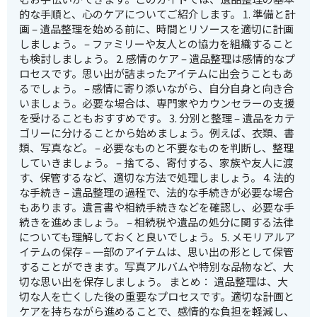
的な手順と、心のケアについてご紹介します。 1. 準備と計
画 – 遺品整理を始める前に、時間とリソースを適切に計画
しましょう。 – ファミリーや友人との協力を組織すること
も検討しましょう。 2. 感情のケア – 遺品整理は感情的なプ
ロセスです。思い出が詰まったアイテムに出会うこともあ
るでしょう。 – 感情に寄り添いながら、自分自身と向き合
いましょう。必要な場合は、専門家やカウンセラーの支援
を受けることもおすすめです。 3. 分別と整理 – 遺品をカテ
ゴリーに分けることから始めましょう。例えば、衣類、書
類、写真など。 – 必要なものと不要なものを判断し、整理
していきましょう。 – 捨てる、寄付する、家族や友人に渡
す、保管するなど、適切な方法で処理しましょう。 4. 法的
な手続き – 遺品整理の過程で、法的な手続きが必要な場合
もあります。遺言書や相続手続きなどを確認し、必要な手
続きを進めましょう。 – 相続税や遺品の処分に関する法律
についても理解しておくと良いでしょう。 5. メモリアルア
イテムの保存 – 一部のアイテムは、思い出の形として保管
することができます。写真アルバムや特別な品物など、大
切な思い出を保存しましょう。 まとめ： 遺品整理は、大
切な人を亡くした後の重要なプロセスです。適切な計画と
ケアを持ちながら進めることで、感情的な負担を軽減し、