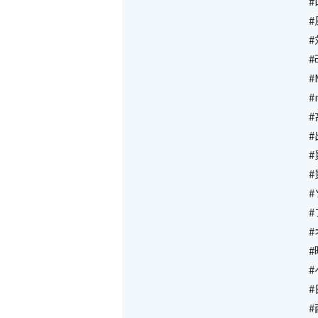
#
#
#
#
#
#
#
#