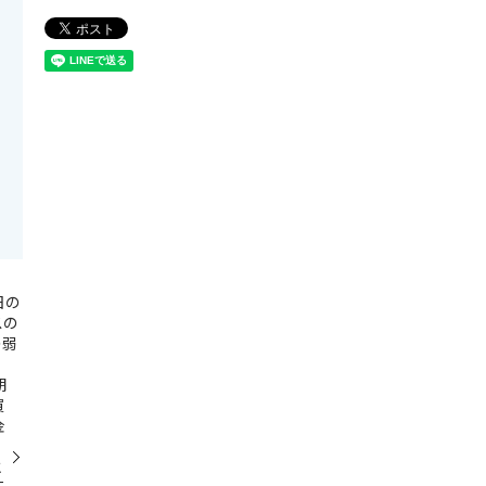
日の
スの
の弱
期
買
金
と