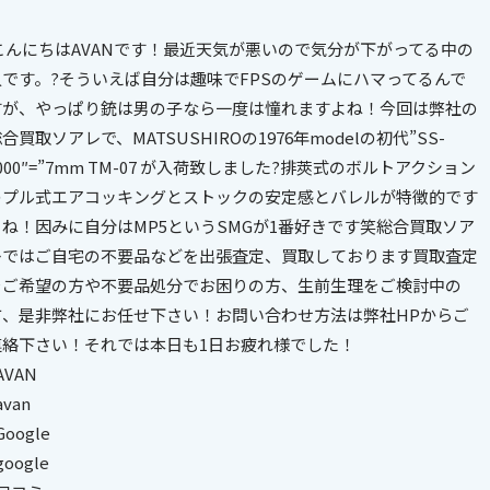
.こんにちはAVANです！最近天気が悪いので気分が下がってる中の
人です。?そういえば自分は趣味でFPSのゲームにハマってるんで
すが、やっぱり銃は男の子なら一度は憧れますよね！今回は弊社の
合買取ソアレで、MATSUSHIROの1976年modelの初代”SS-
000″=”7mm TM-07 が入荷致しました?排莢式のボルトアクション
のプル式エアコッキングとストックの安定感とバレルが特徴的です
よね！因みに自分はMP5というSMGが1番好きです笑総合買取ソア
レではご自宅の不要品などを出張査定、買取しております買取査定
をご希望の方や不要品処分でお困りの方、生前生理をご検討中の
方、是非弊社にお任せ下さい！お問い合わせ方法は弊社HPからご
連絡下さい！それでは本日も1日お疲れ様でした！
AVAN
avan
Google
google