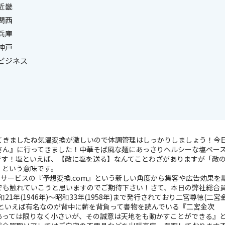
近畿
関西
兵庫
神戸
#ビジネス
がってきましたね気温変換が激しいので体調管理はしっかりしましょう！今
さん』に行ってきました！中華そば風な麺にあっさりヘルシーな塩ベー
です！塩といえば、【敵に塩を送る】なんてことわざがありますが「敵
」という意味です。
新サービスの『予想変換.com』という新しい角度から集客や広告効果を
amでも触れていこうと思いますのでご期待下さい！さて、本日の弊社総合
年(1946年)〜昭和33年(1958年)まで発行されており二宮尊徳(二宮
といえば有名なのが背中に薪を背負って書物を読んでいる『二宮金次
あっては限りなく小さいが、その誠意は天地をも動かすことができる』