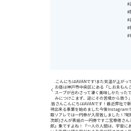
#
#
#
#
.こんにちはAVANです!また気温が上
お昼は神戸市中央区にある『しおゑもん
スープが合わさって凄く美味しかたった
みにつけこまず、逆にその苦境から救う
.皆さんこんにちはAVANです！最近弊社で
待出来る事業を始めました今後Instagr
取ソアレでは一円券が入荷致しました！?昭和21
次郎)さんが表紙の一円券です二宮尊徳さん
郎』象ですよね！『一人の人間は、宇宙に