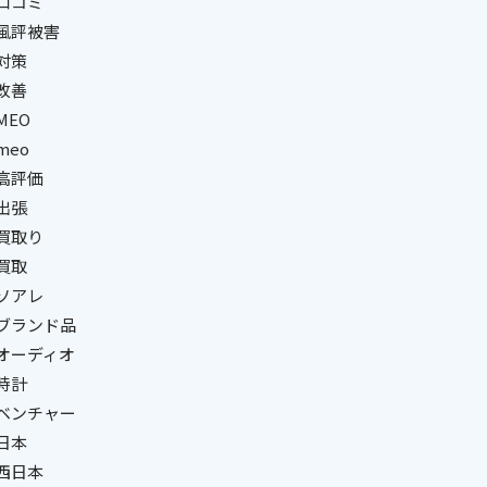
#口コミ
#風評被害
対策
改善
MEO
meo
#高評価
出張
#買取り
買取
#ソアレ
#ブランド品
#オーディオ
時計
#ベンチャー
日本
#西日本