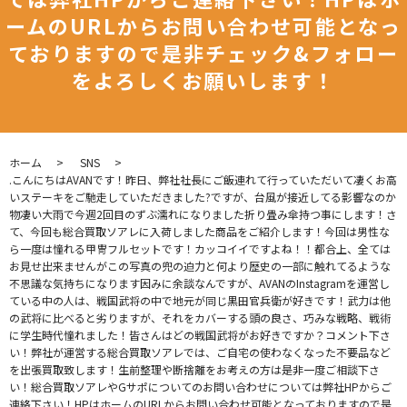
ームのURLからお問い合わせ可能となっ
ておりますので是非チェック&フォロー
をよろしくお願いします！
ホーム
SNS
.こんにちはAVANです！昨日、弊社社長にご飯連れて行っていただいて凄くお高
いステーキをご馳走していただきました?ですが、台風が接近してる影響なのか
物凄い大雨で今週2回目のずぶ濡れになりました折り畳み傘持つ事にします！さ
て、今回も総合買取ソアレに入荷しました商品をご紹介します！今回は男性な
ら一度は憧れる甲冑フルセットです！カッコイイですよね！！都合上、全ては
お見せ出来ませんがこの写真の兜の迫力と何より歴史の一部に触れてるような
不思議な気持ちになります因みに余談なんですが、AVANのInstagramを運営し
ている中の人は、戦国武将の中で地元が同じ黒田官兵衛が好きです！武力は他
の武将に比べると劣りますが、それをカバーする頭の良さ、巧みな戦略、戦術
に学生時代憧れました！皆さんはどの戦国武将がお好きですか？コメント下さ
い！弊社が運営する総合買取ソアレでは、ご自宅の使わなくなった不要品など
を出張買取致します！生前整理や断捨離をお考えの方は是非一度ご相談下さ
い！総合買取ソアレやGサポについてのお問い合わせについては弊社HPからご
連絡下さい！HPはホームのURLからお問い合わせ可能となっておりますので是