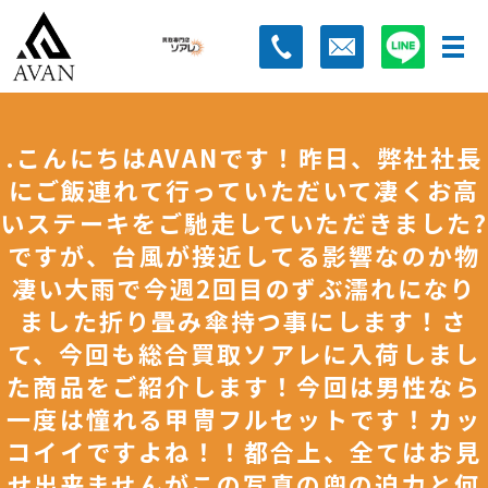
.こんにちはAVANです！昨日、弊社社長
にご飯連れて行っていただいて凄くお高
いステーキをご馳走していただきました?
ですが、台風が接近してる影響なのか物
凄い大雨で今週2回目のずぶ濡れになり
ました折り畳み傘持つ事にします！さ
て、今回も総合買取ソアレに入荷しまし
た商品をご紹介します！今回は男性なら
一度は憧れる甲冑フルセットです！カッ
コイイですよね！！都合上、全てはお見
せ出来ませんがこの写真の兜の迫力と何