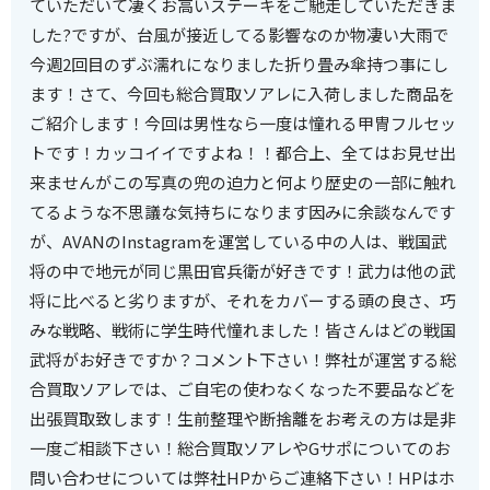
ていただいて凄くお高いステーキをご馳走していただきま
した?ですが、台風が接近してる影響なのか物凄い大雨で
今週2回目のずぶ濡れになりました折り畳み傘持つ事にし
ます！さて、今回も総合買取ソアレに入荷しました商品を
ご紹介します！今回は男性なら一度は憧れる甲冑フルセッ
トです！カッコイイですよね！！都合上、全てはお見せ出
来ませんがこの写真の兜の迫力と何より歴史の一部に触れ
てるような不思議な気持ちになります因みに余談なんです
が、AVANのInstagramを運営している中の人は、戦国武
将の中で地元が同じ黒田官兵衛が好きです！武力は他の武
将に比べると劣りますが、それをカバーする頭の良さ、巧
みな戦略、戦術に学生時代憧れました！皆さんはどの戦国
武将がお好きですか？コメント下さい！弊社が運営する総
合買取ソアレでは、ご自宅の使わなくなった不要品などを
出張買取致します！生前整理や断捨離をお考えの方は是非
一度ご相談下さい！総合買取ソアレやGサポについてのお
問い合わせについては弊社HPからご連絡下さい！HPはホ