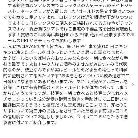
する総合買取ソアレの方でロレックスの人気モデルのデイトジャ
スト、ターノグラフが入荷しました?ゴールドの黒文字盤はいつみ
てもカッコ良いですよね！ロレックスは近年相場が下がりつつあ
りますもしロレックスのご購入をご検討されてる方は今がチャン
スですね！総合買取ソアレではご自宅の不要品等を出張買取致し
ます！買取のご相談等は弊社HPからお問い合わせ出来ますのでホ
ームのURLからチェックお願いします！
.こんにちはAVANです！皆さん、暑い日や仕事で疲れた日にキン
キンに冷えたビールをゴクっといきたいと思った事ありません
か？ビールといえば皆さんおつまみなんかを一緒に食べながら呑
むの最高ですよね！中の人はお酒呑みませんがwおつまみで代表
的なのが、枝豆なんですが実はビールとえだまめの相性って科学
的に証明されてるみたいです?お酒を呑むとついつい飲み過ぎで二
日酔いになる事があると思いますが、あれは肝臓がアルコールを
分解しきれず有害物質のアセトアルデヒトが体内に残ってしまう
からだそうですですが、枝豆を一緒に食べると枝豆に含まれるメ
チオニンっていう成分が働き酵素の動きを手助けして二日酔いを
回避出来るそうですと枝豆だけに豆知識はここまでで、弊社のG
サポについて第三弾のお話しをさせていただきます前回は口コミ
の信用度についてお話ししましたが、今回は口コミがもたらす悪
影響に付いてご紹介します。