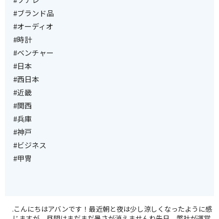
#ブランド品
#オーディオ
#時計
#ベンチャー
#日本
#西日本
#近畿
#関西
#兵庫
#神戸
#ビジネス
#甲冑
.こんにちはアバンです！最近朝と夜は少し涼しくなったように感
じますが、昼間はまだまだ暑さが消えませんね先日、弊社が運営